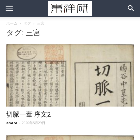
ホーム
タグ
三宮
タグ: 三宮
切脈一葦 序文2
ohara
-
2020年5月29日