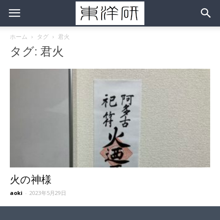
ホーム
タグ
君火
タグ: 君火
火の神様
aoki
-
2023年5月29日