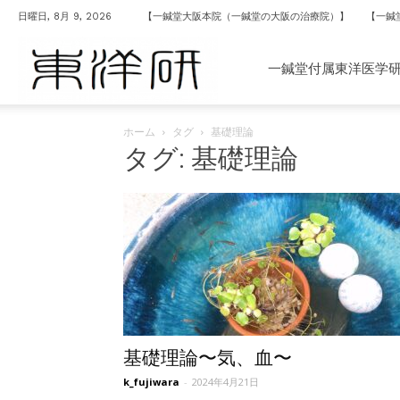
日曜日, 8月 9, 2026
【一鍼堂大阪本院（一鍼堂の大阪の治療院）】
【一鍼
一
一鍼堂付属東洋医学
ホーム
タグ
基礎理論
鍼
タグ: 基礎理論
堂
付
属
基礎理論〜気、血〜
k_fujiwara
-
2024年4月21日