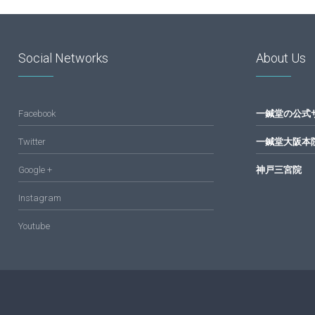
東
Social Networks
About Us
洋
Facebook
一鍼堂の公式
医
Twitter
一鍼堂大阪本
Google +
神戸三宮院
学
Instagram
Youtube
研
究