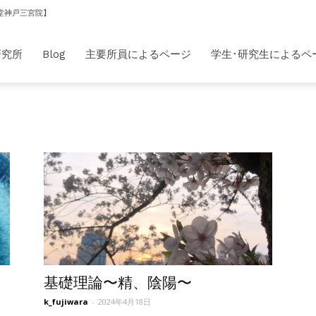
堂神戸三宮院】
研究所
Blog
主要所員によるページ
学生･研究生によるペ
基礎理論〜精、陰陽〜
k_fujiwara
-
2024年4月18日