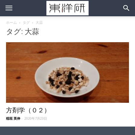
ホーム
タグ
大蒜
タグ: 大蒜
方剤学（０２）
稲垣 英伸
-
2020年7月23日