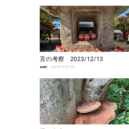
東
洋
医
舌の考察 2023/12/13
aoki
-
2023年12月17日
学
研
究