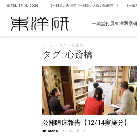
日曜日, 8月 9, 2026
【一鍼堂大阪本院（一鍼堂の大阪の治療院）】
【一鍼
一
一鍼堂付属東洋医学
ホーム
タグ
心斎橋
鍼
タグ: 心斎橋
堂
付
属
公開臨床報告【12/14実施分】
shimono
-
2025年12月16日