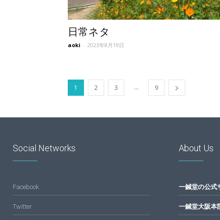
日常ネタ
aoki
-
2023年8月19日
...
1
2
3
9
Social Networks
About Us
Facebook
一鍼堂の公式
Twitter
一鍼堂大阪本