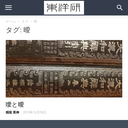
ホーム
タグ
曖
タグ: 曖
噯と曖
稲垣 英伸
-
2019年12月18日