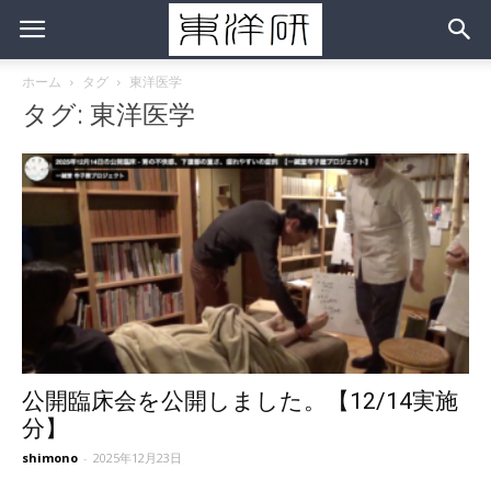
ホーム
タグ
東洋医学
タグ: 東洋医学
公開臨床会を公開しました。【12/14実施
分】
shimono
-
2025年12月23日