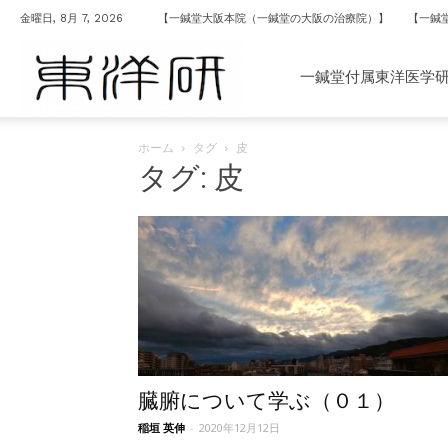
金曜日, 8月 7, 2026
【一鍼堂大阪本院（一鍼堂の大阪の治療院）】
【一鍼
一
一鍼堂付属東洋医学
ホーム
タグ
皮
鍼
タグ: 皮
堂
付
属
臓腑について学ぶ（０１）
稲垣 英伸
-
2020年12月12日