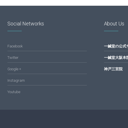
東
Social Networks
About Us
洋
Facebook
一鍼堂の公式
医
Twitter
一鍼堂大阪本
Google +
神戸三宮院
学
Instagram
Youtube
研
究