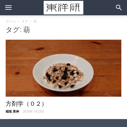
ホーム
タグ
葫
タグ: 葫
方剤学（０２）
稲垣 英伸
-
2020年7月23日