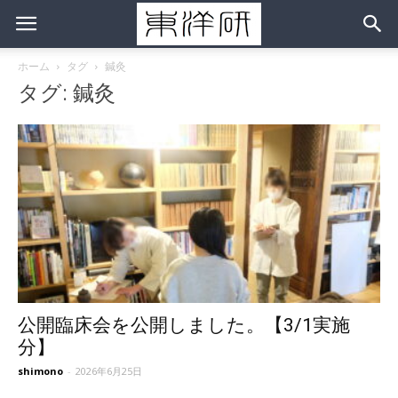
ホーム
タグ
鍼灸
タグ: 鍼灸
公開臨床会を公開しました。【3/1実施
分】
shimono
-
2026年6月25日