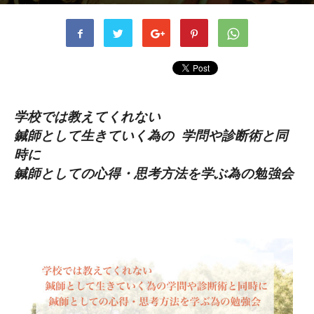
書者
ohara
-
2019年7月8日
1607
0
学校では教えてくれない
鍼師として生きていく為の 学問や診断術と同
時に
鍼師としての心得・思考方法を学ぶ為の勉強会