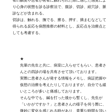
者の触覚や患者が術者に触れられた際に感じた感覚によ
り心身の状態を診る診察法で、腹診、切診、経穴診、脈
診などが含まれる。
切診は、触れる、撫でる、擦る、押す、摘まむなどして
得られる反応を病態推察の材料とし、反応点を治療点と
しても考慮する。
★
先輩の先生と共に、病室に入らせてもらい、患者さ
んとの四診の場を共有させて頂いております。
実際に患者さんが発する情報をメモし、病証把握や
仮想の治療を考えたりしておりますが、自分でも緩
いところが多いと痛感しております。
そんな中でも、鍼を打った後から暫くし、先生が
「いかがですか？」と患者さんの様子を伺う際に、
微妙に変化を感じれる時があり、貴重な時間を頂い