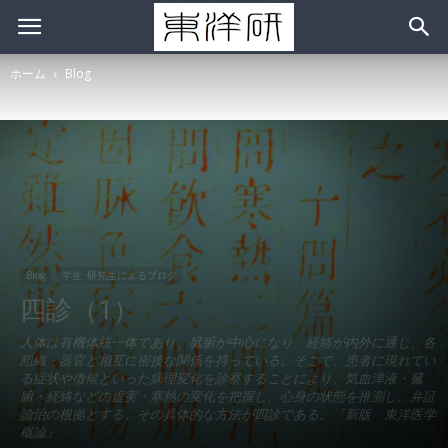
ホーム
Blog
Blog
学生･研究生によるブログ
四診（1）
人体は有機体統一体であり、臓腑が中心になり、経絡が内外に通じ、各
組織・器官と相互に密接な関係を持っている。そこで、患者に現れてい
る症状や徴候といった病理変化を診察することにより、気血津液・臓
腑・経絡などの虚実・寒熱の変化を把握し、心身の状態を推測し、弁証
論治の根拠とする。その具体的な方法が四診である。『新版 東洋医学
概論』