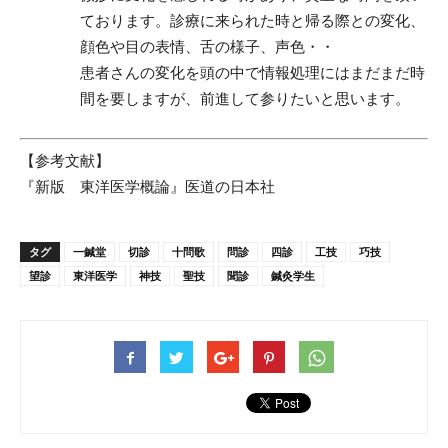
ております。診療に来られた時と帰る際との変化、
顔色や目の表情、舌の様子、声色・・
患者さんの変化を頭の中で情報処理にはまだまだ時
間を要しますが、前進して参りたいと思います。
【参考文献】
『新版 東洋医学概論』医道の日本社
タグ
一鍼堂
切診
十問歌
問診
四診
工技
巧技
望診
東洋医学
神技
聖技
聞診
鍼灸学生