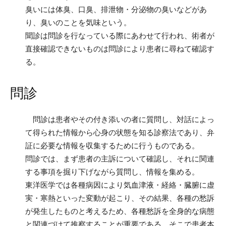
臭いには体臭、口臭、排泄物・分泌物の臭いなどがあ
り、臭いのことを気味という。
聞診は問診を行なっている際にあわせて行われ、術者が
直接確認できないものは問診により患者に尋ねて確認す
る。
問診
問診は患者やその付き添いの者に質問し、対話によっ
て得られた情報から心身の状態を知る診察法であり、弁
証に必要な情報を収集するために行うものである。
問診では、まず患者の主訴について確認し、それに関連
する事項を掘り下げながら質問し、情報を集める。
東洋医学では各種病因により気血津液・経絡・臓腑に虚
実・寒熱といった変動が起こり、その結果、各種の愁訴
が発生したものと考えるため、各種愁訴を全身的な病態
と関連づけて推察することが重要である。そこで患者本