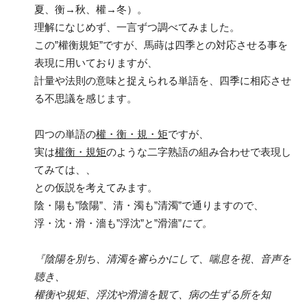
夏、衡→秋、權→冬）。
理解になじめず、一言ずつ調べてみました。
この”權衡規矩”ですが、馬蒔は四季との対応させる事を
表現に用いておりますが、
計量や法則の意味と捉えられる単語を、四季に相応させ
る不思議を感じます。
四つの単語の
權・衡・規・矩
ですが、
実は
權衡・規矩
のような二字熟語の組み合わせで表現し
てみては、、
との仮説を考えてみます。
陰・陽も”陰陽”、清・濁も”清濁”で通りますので、
浮・沈・滑・濇も”浮沈”と”滑濇”
にて。
『陰陽を別ち、清濁を審らかにして、
喘息を視、音声を
聴き、
權衡や規矩、浮沈や滑濇を観て、病の生ずる所を知