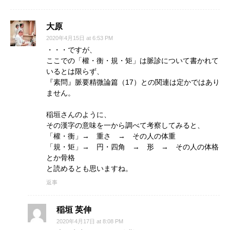
大原
2020年4月15日 at 6:53 PM
・・・ですが、
ここでの「權・衡・規・矩」は脈診について書かれて
いるとは限らず、
『素問』脈要精微論篇（17）との関連は定かではあり
ません。
稲垣さんのように、
その漢字の意味を一から調べて考察してみると、
「權・衡」→ 重さ → その人の体重
「規・矩」→ 円・四角 → 形 → その人の体格
とか骨格
と読めるとも思いますね。
返事
稲垣 英伸
2020年4月17日 at 8:08 PM