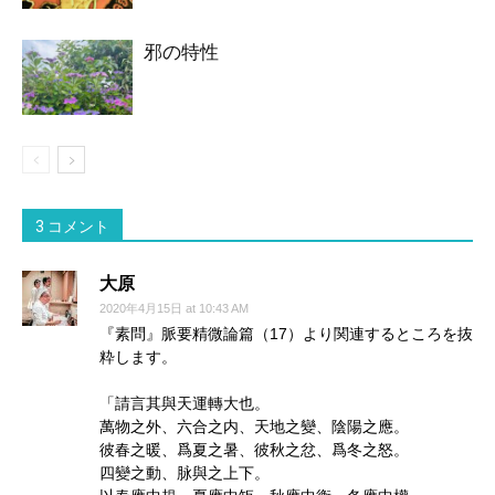
邪の特性
3 コメント
大原
2020年4月15日 at 10:43 AM
『素問』脈要精微論篇（17）より関連するところを抜
粋します。
「請言其與天運轉大也。
萬物之外、六合之内、天地之變、陰陽之應。
彼春之暖、爲夏之暑、彼秋之忿、爲冬之怒。
四變之動、脉與之上下。