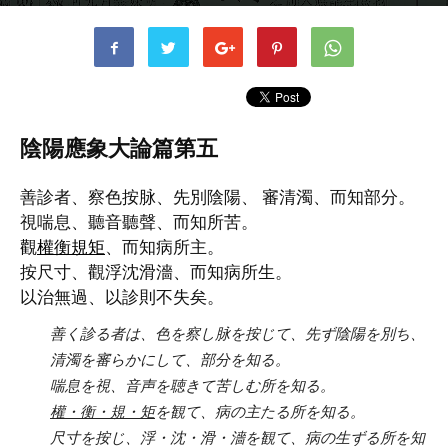
書者
稲垣 英伸
-
2020年4月13日
3334
3
陰陽應象大論篇第五
善診者、察色按脉、先別陰陽、 審清濁、而知部分。
視喘息、聽音聽聲、而知所苦。
觀
權衡規矩
、而知病所主。
按尺寸、觀浮沈滑濇、而知病所生。
以治無過、以診則不失矣。
善く診る者は、色を察し脉を按じて、先ず陰陽を別ち、
清濁を審らかにして、部分を知る。
喘息を視、音声を聴きて苦しむ所を知る。
權・衡・規・矩
を観て、病の主たる所を知る。
尺寸を按じ、浮・沈・滑・濇を観て、病の生ずる所を知