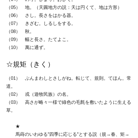
（05） 地。（天圓地方の説：天は円くて、地は方形）
（06） さし。長さをはかる器。
（07） きざむ。しるしをする。
（08） 秋。
（09） 幅と長さ。たてよこ。
（10） 萬に通ず。
☆規矩（きく）
（01） ぶんまわしとさしがね。転じて、規則。てほん。常
道。
（02） 戎（遊牧民族）の名。
（03） 高さが略々一様で綠色の毛氈を敷いたように生える
草。
★
馬蒔のいわゆる”四季に応じる”とする説（規→春、矩→