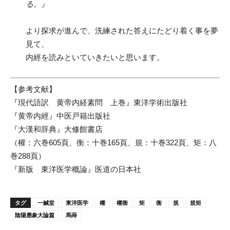
る。』
より探求が進んで、洗練された答えにたどり着く事を夢
見て、
内經を読みといていきたいと思います。
【参考文献】
『現代語訳 黄帝内経素問 上巻』東洋学術出版社
『黄帝内經』中医戸籍出版社
『大漢和辞典』大修館書店
（權：六巻605頁、衡：十巻165頁、規：十巻322頁、矩：八
巻288頁）
『新版 東洋医学概論』医道の日本社
タグ
一鍼堂
東洋医学
權
權衡
矩
衡
規
規矩
陰陽應象大論篇
馬蒔