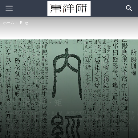
ホーム
Blog
Blog
学生･研究生によるブログ
權・衡・規・矩
馬蒔の説「春は規に応じるとは、陽気の柔軟なのが、丸い規のようであ
ることをいう。夏は矩に応じるとは、陽気の強く盛んなのが、方形の矩
のようであることをいう。秋は衡に対応するとは、陰が昇り陽が降り、
高下が必ず平となることをいう。冬は權に応じるとは、陽気が下にある
のが、重い權のようであることをいう。』