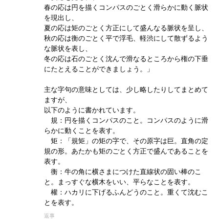
春の応は円を描くコンパスのごとく滑らかに動く脈状
を現出し、
夏の応は矩のごとく方正にして盛んなる脈状を呈し、
秋の応は衡のごとく平で浮毛、軽渋にして散ずるよう
な脈状を表し、
冬の応は石のごとく沈んで滑なるところから権の下垂
にたとえることができましょう。」
主な字句の意味としては、少し略したりしてまとめて
ますが、
以下のように書かれています。
規：円を描くコンパスのこと。コンパスのように滑
らかに動くことを表す。
矩：「規矩」の矩の字で、その原字は巨。直角の定
規の形。あたかも矩のごとく方正で盛んであることを
表す。
衡：牛の角に横さまにつけた直線状の固い棒のこ
と。まっすぐな横木をいい、平らなことを表す。
權：ハカリに下げるふんどうのこと。重くて沈むこ
とを表す。
返事