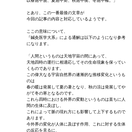
以春應中規、夏應中矩、秋應中衡、冬應中權。」
とあり、この一番最後の文章が
今回の記事の内容と対応しているようです。
ここの意味について、
『鍼灸医学大系』による通解は以下のようになり参考
になります。
「人間というものは天地宇宙の間にあって、
天地四時の運行に相適応してその生命現象を保ってい
くものであります。
この偉大なる宇宙自然界の遂漸的な推移変化というも
のは
春の暖は発展して夏の暑となり、秋の涼は発展してや
がて冬の寒となるのです。
これら四時における外界の変動というものは直ちに人
間の生体に及ぼし、
これによって脈の現れ方にも影響して上下するもので
あります。
今外界の変化が人体に及ぼす作用、これに対する生体
の反応を見るに、