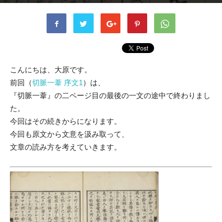
書者
ohara
-
2020年5月29日
1469
0
こんにちは、大原です。
前回（
切脈一葦 序文1
）は、
『切脈一葦』の二ページ目の最後の一文の途中で終わりまし
た。
今回はその続きからになります。
今回も原文から文意を汲み取って、
文章の読み方を考えていきます。