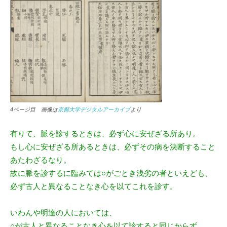
4ページ目 画像は
京都大学デジタルアーカイブ
より
有りて、脈を診するときは、必ず心に安ぜざる所あり。
もし心に安ぜざる所あるときは、必ずその病を決断すること
あたわざるなり。
故に脈を診するに臨みては○がごとき浅劣の者といえども、
必ず古人と異なることなき心を以てこれを診す。
いわんや明達の人においては、
○が古人と異なることなき心を以て診すると同じからず、