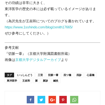
その功績は非常に大きく、
東洋医学の歴史の本には必ず載っているイメージがありま
す。
（為沢先生が王叔和についてのブログを書かれています。
https://www.1sshindo.com/blog/zenith17665/
ぜひ参考にしてください。）
参考文献
『切脈一葦』（京都大学附属図書館所蔵）
画像は
京都大学デジタルアーカイブ
より
タグ
いっしんどう
三宮
切脈一葦
四ツ橋
四診
心斎橋
東洋医学
王叔和
脈
脈診
鍼灸