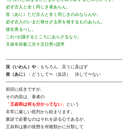
必ず古人と全く同じき者あらん。
豈（あに）ただ古人と全く同じきのみならんや。
必ず古人のいまだ発せざる所を発するものあらん。
後生畏るべし。
これ○が議するところにあらざるなり。
天保辛卯春三月十五日男○謹序
———————————————————————————
況（いわん）や
：もちろん、言うに及ばず
豈（あに）
：どうして〜（反語） 決して〜ない
———————————————————————————
前回に続きですが、
その内容は、著者の
「
王叔和は何も分かってない
」
という
非常に厳しい批判から始まります。
脈診で必要なのはそれを診る心であるが、
王叔和は脈の状態を何種類かに分類して