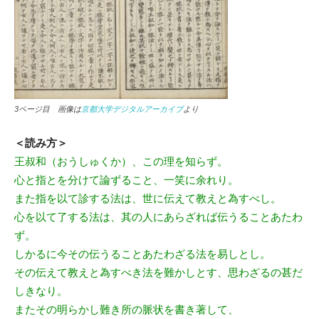
3ページ目 画像は
京都大学デジタルアーカイブ
より
＜読み方＞
王叔和（おうしゅくか）、この理を知らず。
心と指とを分けて論ずること、一笑に余れり。
また指を以て診する法は、世に伝えて教えと為すべし。
心を以て了する法は、其の人にあらざれば伝うることあたわ
ず。
しかるに今その伝うることあたわざる法を易しとし。
その伝えて教えと為すべき法を難かしとす、思わざるの甚だ
しきなり。
またその明らかし難き所の脈状を書き著して、