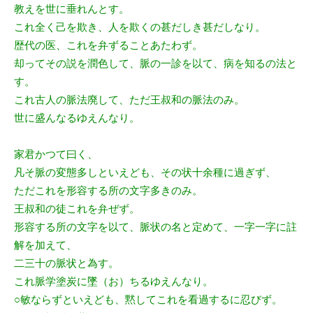
教えを世に垂れんとす。
これ全く己を欺き、人を欺くの甚だしき甚だしなり。
歴代の医、これを弁ずることあたわず。
却ってその説を潤色して、脈の一診を以て、病を知るの法と
す。
これ古人の脈法廃して、ただ王叔和の脈法のみ。
世に盛んなるゆえんなり。
家君かつて曰く、
凡そ脈の変態多しといえども、その状十余種に過ぎず、
ただこれを形容する所の文字多きのみ。
王叔和の徒これを弁ぜず。
形容する所の文字を以て、脈状の名と定めて、一字一字に註
解を加えて、
二三十の脈状と為す。
これ脈学塗炭に墜（お）ちるゆえんなり。
○敏ならずといえども、黙してこれを看過するに忍びず。