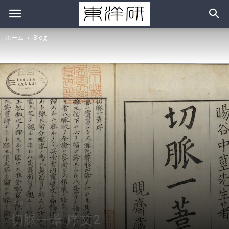
ホーム
Blog
Blog
切脈一葦 序文2