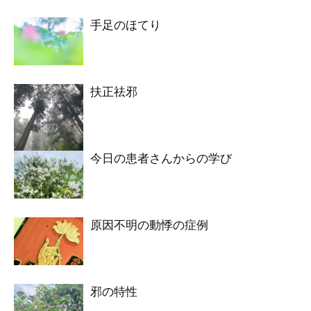
手足のほてり
扶正祛邪
今日の患者さんからの学び
原因不明の動悸の症例
邪の特性