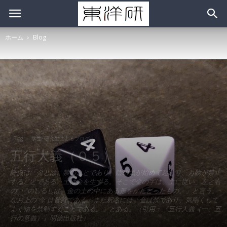
ホーム
Blog
Blog
学生･研究生によるブログ
五行大義（０５）
許慎は「金とは、禁のことであり、陰の気が始めて起こり、万物が禁止
することである。土は金を生ずる。そこで金の字は、土に従い、左と右
の”丶”のしるしは、金の土の中にある形をかたどったもの。」と言う。
なお上の”今”は音符である。また釈名には「金は禁であり、気剛くして
よく物を禁制することである。」とある。（引用：『五行大義（一、五
行の意義）』明德出版社）