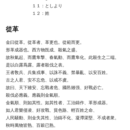
１１：としより
１２：姓
從革
金曰從革。從革者、革更也。從範而更。
形革成器也。西方物旣成、殺氣之盛。
故秋氣起、而鷹隼撃、春氣動、而鷹隼化。此殺生之二端。
是以白露爲露
。露者殺伐之表。
王者敎兵、兵集戎事、以誅不義、禁暴亂、以安百姓。
古之人君、安不忘危、以戒不虞。
故曰、天下雖安、忘戰者危、國邑雖强、好戰必亡。
殺伐必應義。應義則金氣順。
金氣順、則如其性。如其性者、工治鑄作、革形成器。
如人君樂侵凌、好攻戰、貧色賂、輕百姓之命、
人民騒動、則金失其性、治鑄不化、凝滯渠堅、不成者衆。
秋時萬物皆熟、百穀已熟。