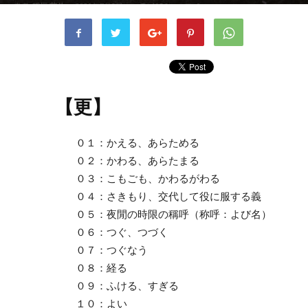
書者
稲垣 英伸
-
2020年7月8日
1986
0
【更】
０１：かえる、あらためる
０２：かわる、あらたまる
０３：こもごも、かわるがわる
０４：さきもり、交代して役に服する義
０５：夜閒の時限の稱呼（称呼：よび名）
０６：つぐ、つづく
０７：つぐなう
０８：経る
０９：ふける、すぎる
１０：よい