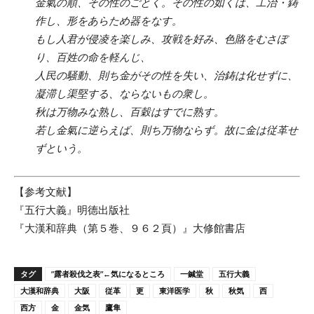
金氣の順、その性のごとく。その性の如くは、工治・鋳
作し、形をあらため器をなす。
もし人君が侵凌を楽しみ、攻戦を好み、色賂をむさぼ
り、百姓の命を軽んじ、
人民の騒動、則ち金がその性を失い、治鋳は化せずに、
凝滞し渠堅する、ならないもの衆し。
秋は万物みな熟し、百穀はすでに熟す。
若し金氣に逆らえば、則ち万物ならず。故に金は従革せ
ずという。
【参考文献】
『五行大義』明德出版社
『大漢和辞典（第５巻、９６２頁）』大修館書店
タグ
”露者殺伐之表”←気になるところ
一鍼堂
五行大義
大漢和辞典
大阪
従革
更
東洋医学
秋
秋気
西
西方
金
金気
鷹隼