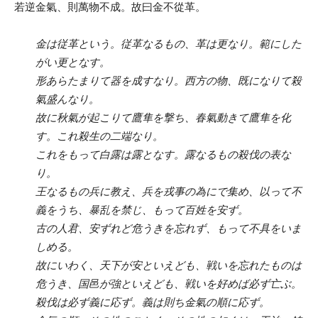
若逆金氣、則萬物不成。故曰金不從革。
金は従革という。従革なるもの、革は更なり。範にした
がい更となす。
形あらたまりて器を成すなり。西方の物、既になりて殺
氣盛んなり。
故に秋氣が起こりて鷹隼を撃ち、春氣動きて鷹隼を化
す。これ殺生の二端なり。
これをもって白露は露となす。露なるもの殺伐の表な
り。
王なるもの兵に教え、兵を戎事の為にで集め、以って不
義をうち、暴乱を禁じ、もって百姓を安ず。
古の人君、安ずれど危うきを忘れず、もって不具をいま
しめる。
故にいわく、天下が安といえども、戦いを忘れたものは
危うき、国邑が強といえども、戦いを好めば必ず亡ぶ。
殺伐は必ず義に応ず。義は則ち金氣の順に応ず。