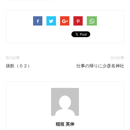
前の記事
次の記事
痰飲（０２）
仕事の帰りに少彦名神社
稲垣 英伸