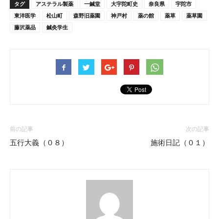
タグ
アステラル製薬
一鍼堂
大宇陀町史
奈良県
宇陀市
東洋医学
松山町
森野旧薬園
神戸村
薬の館
薬草
薬草園
藤沢薬品
鍼灸学生
前の記事
次の記事
五行大義（０８）
施術日記（０１）