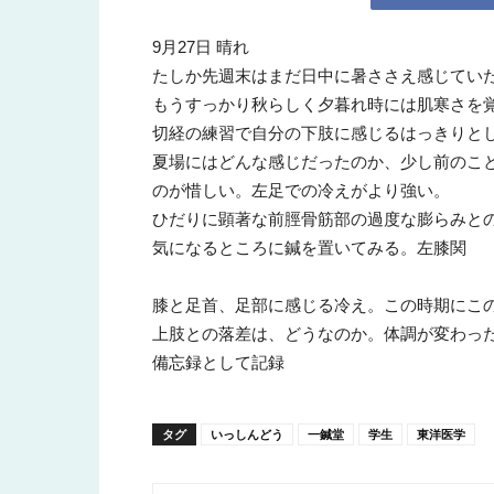
9月27日 晴れ
所
たしか先週末はまだ日中に暑ささえ感じてい
もうすっかり秋らしく夕暮れ時には肌寒さを
切経の練習で自分の下肢に感じるはっきりと
夏場にはどんな感じだったのか、少し前のこ
のが惜しい。左足での冷えがより強い。
ひだりに顕著な前脛骨筋部の過度な膨らみと
気になるところに鍼を置いてみる。左膝関
膝と足首、足部に感じる冷え。この時期にこ
上肢との落差は、どうなのか。体調が変わっ
備忘録として記録
タグ
いっしんどう
一鍼堂
学生
東洋医学