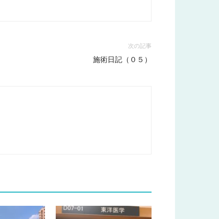
次の記事
施術日記（０５）