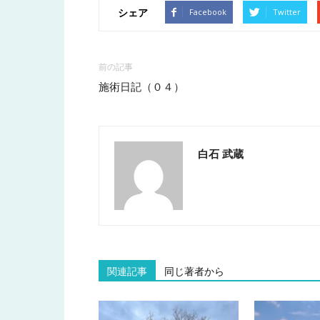
シェア
Facebook
Twitter
前の記事
施術日記（０４）
白石 武蔵
関連記事
同じ著者から