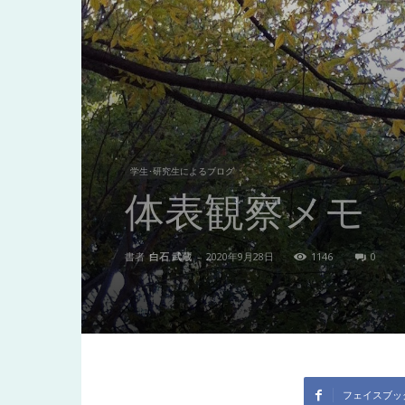
東
洋
医
学生･研究生によるブログ
体表観察メモ
学
書者
白石 武蔵
-
2020年9月28日
1146
0
研
究
フェイスブッ