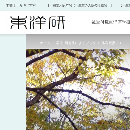
木曜日, 8月 6, 2026
【一鍼堂大阪本院（一鍼堂の大阪の治療院）】
【一鍼
一
一鍼堂付属東洋医学
ホーム
学生･研究生によるブログ
体表観察メモ
鍼
堂
付
属