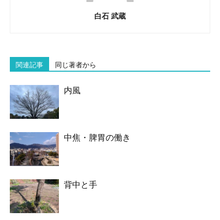
白石 武蔵
関連記事
同じ著者から
内風
中焦・脾胃の働き
背中と手