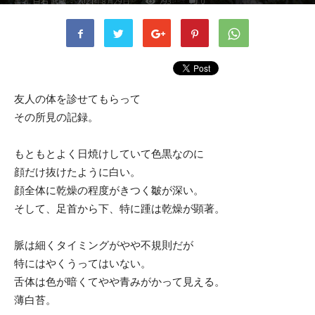
書者
白石 武蔵
-
2021年8月29日
793
0
友人の体を診せてもらって
その所見の記録。
もともとよく日焼けしていて色黒なのに
顔だけ抜けたように白い。
顔全体に乾燥の程度がきつく皺が深い。
そして、足首から下、特に踵は乾燥が顕著。
脈は細くタイミングがやや不規則だが
特にはやくうってはいない。
舌体は色が暗くてやや青みがかって見える。
薄白苔。