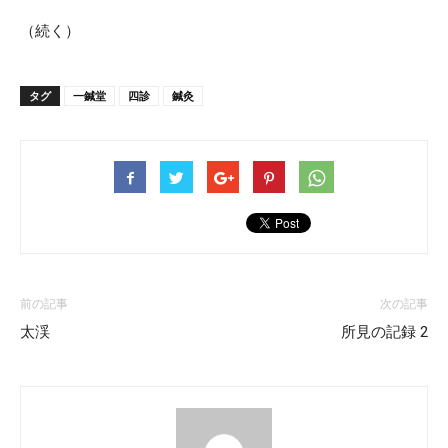
（続く）
タグ
一鍼堂
四診
鍼灸
前の記事
次の記事
太渓
所見の記録 2