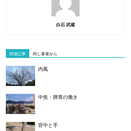
白石 武蔵
関連記事
同じ著者から
内風
中焦・脾胃の働き
背中と手