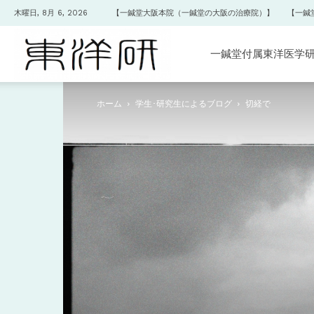
木曜日, 8月 6, 2026
【一鍼堂大阪本院（一鍼堂の大阪の治療院）】
【一鍼
一
一鍼堂付属東洋医学
ホーム
学生･研究生によるブログ
切経で
鍼
堂
付
属