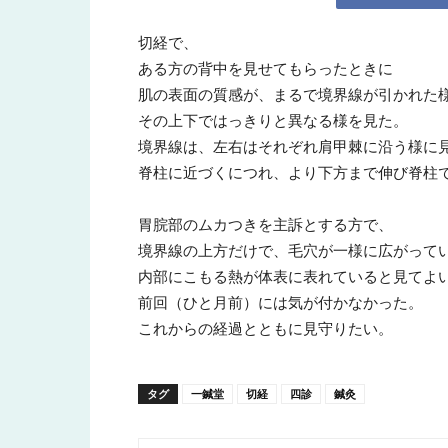
切経で、
所
ある方の背中を見せてもらったときに
肌の表面の質感が、まるで境界線が引かれた
その上下ではっきりと異なる様を見た。
境界線は、左右はそれぞれ肩甲棘に沿う様に
脊柱に近づくにつれ、より下方まで伸び脊柱
胃脘部のムカつきを主訴とする方で、
境界線の上方だけで、毛穴が一様に広がって
内部にこもる熱が体表に表れていると見てよ
前回（ひと月前）には気が付かなかった。
これからの経過とともに見守りたい。
タグ
一鍼堂
切経
四診
鍼灸