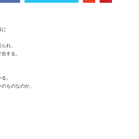
様に
見られ、
で合する。
いる。
いのものなのか。