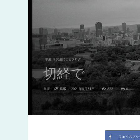
東
洋
医
学生･研究生によるブログ
切経で
学
書者
白石 武蔵
-
2021年8月31日
822
0
研
究
フェイスブッ