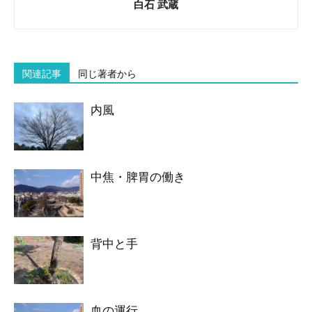
白石 武蔵
関連記事
同じ著者から
内風
中焦・脾胃の働き
背中と手
血の運行