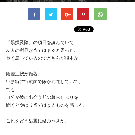
書者
白石 武蔵
-
2021年9月6日
798
0
「陽損及陰」の項目を読んでいて
友人の所見が当てはまると思った。
長く患っているのでどちらが根本か。
陰虚症状が顕著、
いま特に行動面で陽が亢進していて、
でも
自分が彼に出会う前の暮らしぶりを
聞くとやはり当てはまるものを感じる。
これをどう処置に結ぶべきか。