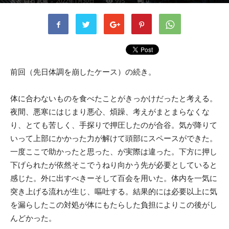
書者
白石 武蔵
-
2022年1月30日
995
0
前回（先日体調を崩したケース）の続き。
体に合わないものを食べたことがきっかけだったと考える。
夜間、悪寒にはじまり悪心、煩躁、考えがまとまらなくな
り、とても苦しく、手探りで押圧したのが合谷。気が降りて
いって上部にかかった力が解けて頭部にスペースができた。
一度ここで助かったと思った、が実際は違った。下方に押し
下げられたが依然そこでうねり向かう先が必要としていると
感じた。外に出すべきーそして百会を用いた。体内を一気に
突き上げる流れが生じ、嘔吐する。結果的には必要以上に気
を漏らしたこの対処が体にもたらした負担によりこの後がし
んどかった。