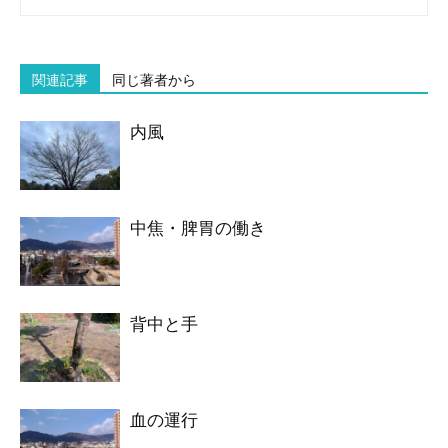
関連記事
同じ著者から
内風
中焦・脾胃の働き
背中と手
血の運行