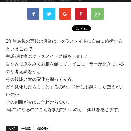
書者
赤澤 里恵
-
2022年2月28日
867
0
2年生最後の実技の授業は、クラスメイトに自由に施術する
ということで
主訴が腰痛のクラスメイトに鍼をしました。
舌をみて脈をみてお腹を触って、どこにエラーが起きている
のか考え鍼をうち、
その後脈と舌の変化を探ってみる。
どう変化したらよしとするのか、背部にも鍼をしたほうがよ
いのか、
その判断が今はまだわからない。
3年生になるのにこんな状態でいいのか、焦りを感じます。
タグ
一鍼堂
鍼灸学生