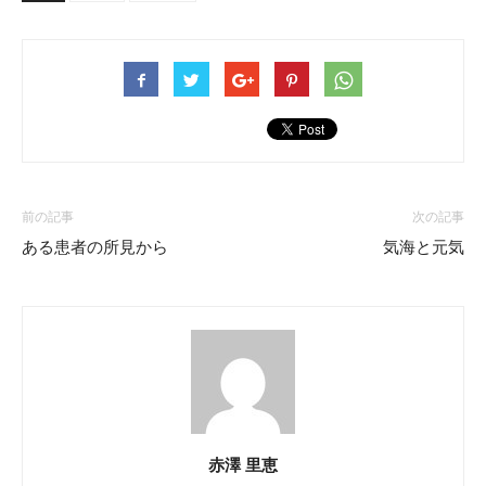
前の記事
次の記事
ある患者の所見から
気海と元気
赤澤 里恵