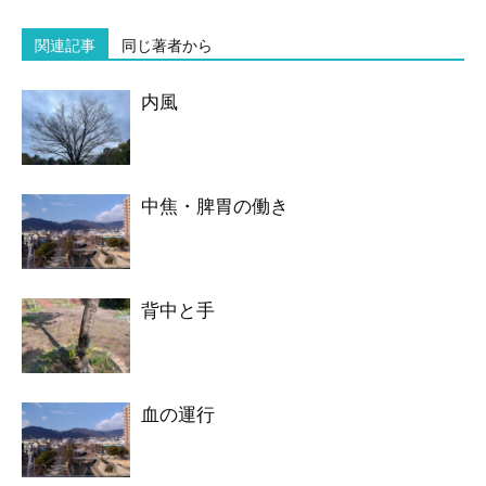
関連記事
同じ著者から
内風
中焦・脾胃の働き
背中と手
血の運行