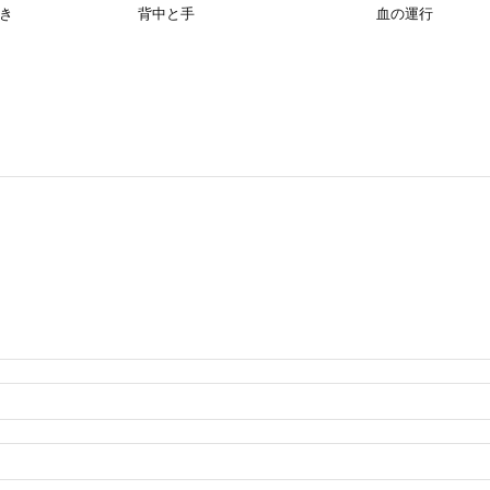
き
背中と手
血の運行