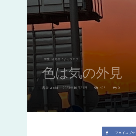
東
洋
医
学生･研究生によるブログ
色は気の外見
学
書者
aoki
-
2023年10月21日
495
0
研
究
フェイスブッ