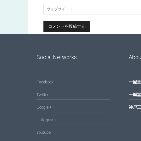
Social Networks
Abou
Facebook
一鍼堂
Twitter
一鍼堂
Google +
神戸三
Instagram
Youtube