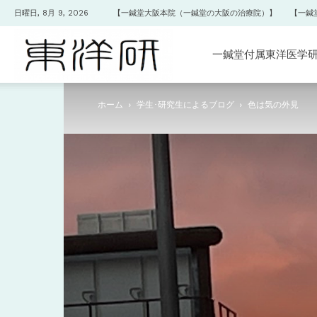
日曜日, 8月 9, 2026
【一鍼堂大阪本院（一鍼堂の大阪の治療院）】
【一鍼
一
一鍼堂付属東洋医学
ホーム
学生･研究生によるブログ
色は気の外見
鍼
堂
付
属