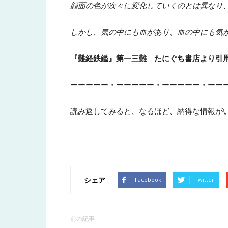
顔面の色が次々に変化していくのとは異なり、
しかし、気の中にも血があり、血の中にも気
『難経鉄鑑』第一三難 たにぐち書店より引
ーーーーー・ーーーーー・ーーーーー・ーー
読み返してみると、なるほど、納得な情報が
シェア
Facebook
Twitter
前の記事