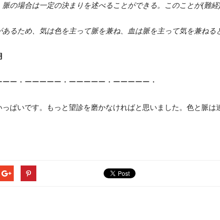
脈の場合は一定の決まりを述べることができる。このことが(難経
があるため、気は色を主って脈を兼ね、血は脈を主って気を兼ねる
用
ーーー・ーーーーー・ーーーーー・ーーーーー・
いっぱいです。もっと望診を磨かなければと思いました。色と脈は