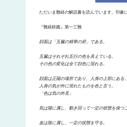
ただいま難経の解説書を読んでいます。印象
所
『難経鉄鑑』第一三難
顔面は「五臓の精華の府」である。
五臓はそれぞれ五行の色を具えている。
その色の変化は全て顔色に現れる。
顔面は正陽の場所であり、人身の上部にある
人身の気が外に現れたものを色と言う。
「色は気の外見」
気は陽に属し、動き回って一定の状態を保つ
血は陰に属し、一定の状態を守る。