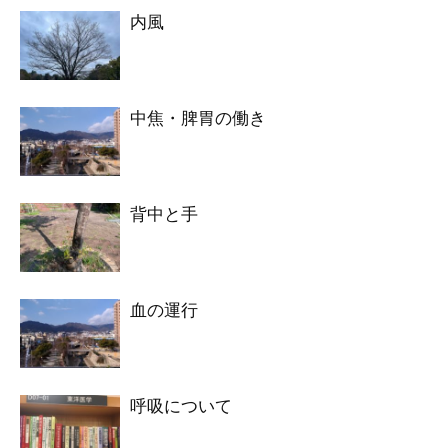
内風
中焦・脾胃の働き
背中と手
血の運行
呼吸について