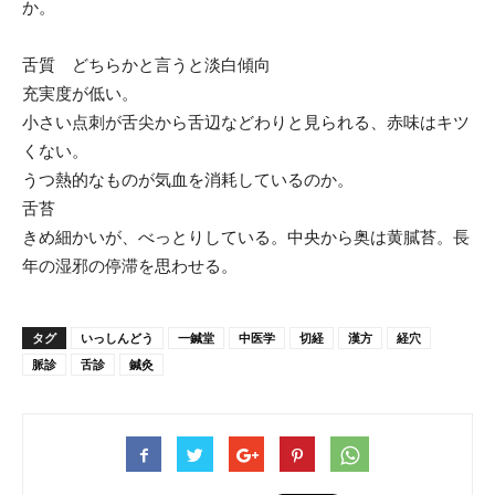
か。
舌質 どちらかと言うと淡白傾向
充実度が低い。
小さい点刺が舌尖から舌辺などわりと見られる、赤味はキツ
くない。
うつ熱的なものが気血を消耗しているのか。
舌苔
きめ細かいが、べっとりしている。中央から奥は黄膩苔。長
年の湿邪の停滞を思わせる。
タグ
いっしんどう
一鍼堂
中医学
切経
漢方
経穴
脈診
舌診
鍼灸