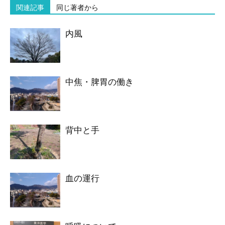
関連記事
同じ著者から
内風
中焦・脾胃の働き
背中と手
血の運行