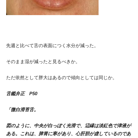
先週と比べて舌の表面につく水分が減った。
そのまま湿が減ったと見るべきか。
ただ依然として胖大はあるので傾向としては同じか。
舌鑑弁正 P50
「微白滑苔舌。
図のように、中央が白っぽく光滑で、辺縁は淡紅色で津液が
ある。これは、脾胃に寒があり、心肝胆が虚しているのであ