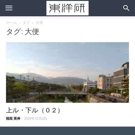
ホーム
タグ
大便
タグ: 大便
上ル・下ル（０２）
稲垣 英伸
-
2020年12月2日