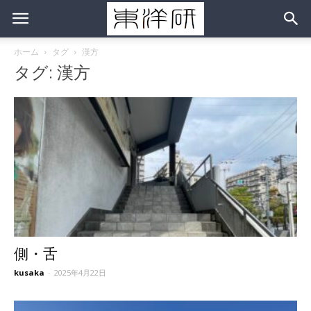
ホーム
タグ
漢方
タグ: 漢方
側・舌
kusaka
-
2025年4月22日