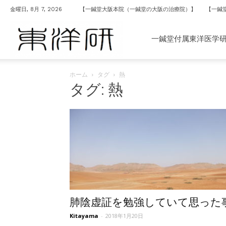
金曜日, 8月 7, 2026
【一鍼堂大阪本院（一鍼堂の大阪の治療院）】
【一鍼
一
一鍼堂付属東洋医学
ホーム
タグ
熱
鍼
タグ: 熱
堂
付
属
肺陰虚証を勉強していて思った
Kitayama
-
2018年1月20日