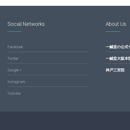
東
Social Networks
About Us
洋
Facebook
一鍼堂の公式
医
Twitter
一鍼堂大阪本
Google +
神戸三宮院
学
Instagram
Youtube
研
究