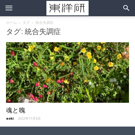
ホーム
タグ
統合失調症
タグ: 統合失調症
魂と魄
aoki
-
2022年11月3日