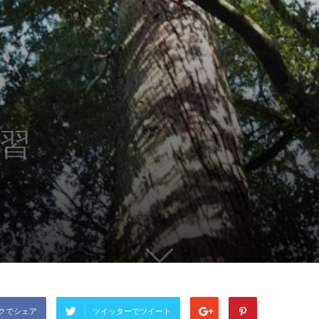
習
クでシェア
ツイッターでツイート