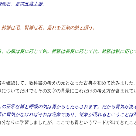
腎脈石。是謂五蔵之脈。
、肺脈は毛、腎脈は石。是れを五蔵の脈と謂う。
弦。心脈は夏に応じて鈎。脾脈は長夏に応じて代。肺脈は秋に応じ
書を確認して、教科書の考えの元となった古典を初めて読みました
脈についてだけでもその文字の背景にこれだけの考え方が含まれて
人の正常な脈と呼吸の気は胃からもたらされます。だから胃気があ
吸に胃気がなければそれは逆象であり、逆象が現れるということは
自分なりに学習しましたが、ここでも胃というワードが出てきたこ