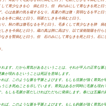
くして胃少なきを心 病む曰う。但 鈎のみにして胃なきを死と曰
ず。心は血脈の気を蔵するなり。長夏の胃は微・耎弱なるを平と曰
あるを冬に病むと曰う。弱甚だしきを今病むと曰う。
なり。秋の胃は微毛なるを平と曰う。毛多くして胃少なきを肺 病
だしきを今病むと曰う。蔵の真は肺に高ぼり、以て栄衛陰陽を行ら
少なきを腎病むと曰う。但 石のみにして胃なきを死と曰う。石に
り。
されます。だから胃気があるということは、それが平人の正常な脈
逆象が現れるということは死証を意味します。
いれば、このような脈を平脈とよびます。もしも弦脈が強く胃気が
もうじき死ぬことを示しています。胃気はあるが同時に毛脈も現れ
す。もしも毛脈が甚だしければただちに発病します。春には五臓の
いれば、このような脈を平脈とよびます。もしも鈎脈が強く胃気が