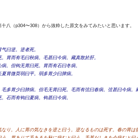
八（p304〜308）から抜粋した原文をみてみたいと思います。
胃气曰逆。逆者死。
死。胃而有毛曰秋病。毛甚曰今病。藏真散於肝。
心病。但钩无胃曰死。胃而有石曰冬病。
长夏胃微耎弱曰平。弱多胃少曰脾病。
。
。毛多胃少曰肺病。但毛无胃曰死。毛而有弦曰春病。弦甚曰今病。
死。石而有钩曰夏病。钩甚曰今病。
気なり。人に胃の気なきを逆と曰う。逆なるものは死す。春の胃
曰う。胃ありて毛あるを秋に病むと曰う。毛甚だしきを今病むと曰