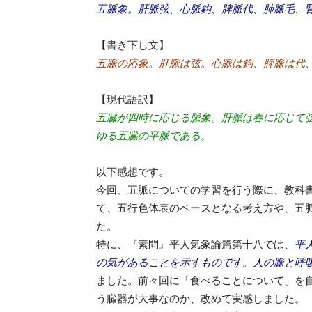
五脈象。肝脈弦、心脈鈎、脾脈代、肺脈毛、
【書き下し文】
五脈の応象。肝脈は弦。心脈は鈎、脾脈は代
【現代語訳】
五臓が四時に応じる脈象。肝脈は春に応じて
ゆる五臓の平脈である。
以下感想です。
今回、五脈についての学習を行う際に、教科
て、五行色体表のベースとなる考え方や、五
た。
特に、『素問』平人気象論篇第十八では、
平
の気があることを示すものです。人の脈と呼
ました。前々回に「食べることについて」を
う臓器が大事なのか、改めて実感しました。