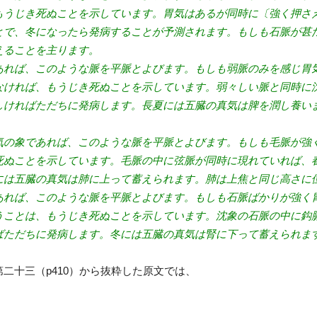
もうじき死ぬことを示しています。胃気はあるが同時に〔強く押さ
とで、冬になったら発病することが予測されます。もしも石脈が甚
えることを主ります。
あれば、このような脈を平脈とよびます。もしも弱脈のみを感じ胃
なければ、もうじき死ぬことを示しています。弱々しい脈と同時に
しければただちに発病します。長夏には五臓の真気は脾を潤し養い
気の象であれば、このような脈を平脈とよびます。もしも毛脈が強
死ぬことを示しています。毛脈の中に弦脈が同時に現れていれば、
には五臓の真気は肺に上って蓄えられます。肺は上焦と同じ高さに
あれば、このような脈を平脈とよびます。もしも石脈ばかりが強く
うことは、もうじき死ぬことを示しています。沈象の石脈の中に鈎
ばただちに発病します。冬には五臓の真気は腎に下って蓄えられま
二十三（p410）から抜粋した原文では、