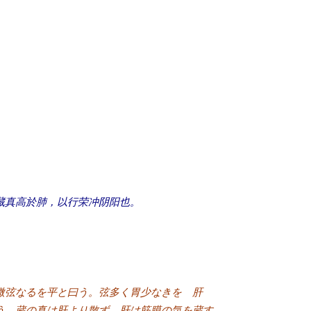
藏真高於肺，以行荣冲阴阳也。
は微弦なるを平と曰う。弦多く胃少なきを 肝
う。蔵の真は肝より散ず。肝は筋膜の気を蔵す