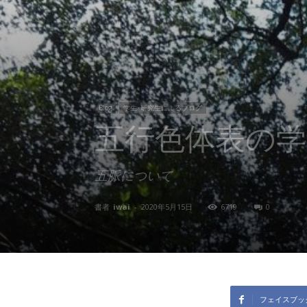
東
洋
Blog
学生･研究生によるブログ
五行色体表の学
医
五脈について
学
書者
iwai
-
2020年5月15日
6719
0
研
究
フェイスブッ