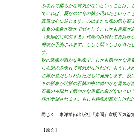
み現れて柔らかな胃気がないということは、
ていれば、夏なのに冬の脈が現れたというこ
真気は心に通じます。心はまた血脈の気を蓄
長夏の脈象が微かで弱々しく、しかも胃気が
〔規則的に間欠する〕代脈のみ現れて胃気が
発病が予測されます。もしも弱々しさが甚だ
す。
秋の脈象が微かな毛脈で、しかも穏やかな胃
ら毛脈のみ現れて胃気がなければ、もうじき
弦脈が甚だしければただちに発病します。秋
冬の脈象が沈脈の石脈の中に穏やかな胃気が
石脈のみ現れて穏やかな胃気の象がないとい
病が予測されます。もしも鈎脈が甚だしけれ
同じく、東洋学術出版社『素問』宣明五気篇第
【原文】