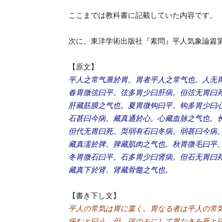
ここまでは教科書に記載していた内容です。
次に、東洋学術出版社『素問』平人気象論篇第十
【原文】
平人之常气禀於胃。胃者平人之常气也。人无
春胃微弦曰平。弦多胃少曰肝病。但弦无胃曰
肝藏筋膜之气也。夏胃微钩曰平。钩多胃少曰
石甚曰今病。藏真通於心。心藏血脉之气也。
但代无胃曰死。耎弱有石曰冬病。弱甚曰今病
藏真濡於脾。脾藏肌肉之气也。秋胃微毛曰平
冬胃微石曰平。石多胃少曰肾病。但石无胃曰
藏真下於肾。肾藏骨髓之气也。
【書き下し文】
平人の常気は胃に稟く。胃なる者は平人の常
病むと曰う。但 弦のみにして胃なきを死と