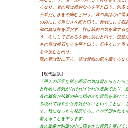
るなり。夏の胃は微鈎なるを平と曰う。鈎多
石甚だしきを今病むと曰う。蔵の真は心に通
のみにして胃なきを死と曰う。耎弱にして石
蔵の真は脾を濡おす。脾は肌肉の気を蔵する
う。毛にして弦あるを春に病むと曰う。弦甚
冬の胃は微石なるを平と曰う。石多くして胃
を今病むと曰う。
蔵の真は腎に下る。腎は骨髄の気を蔵するな
【現代語訳】
「平人の正常な脈と呼吸の気は胃からもたら
と呼吸に胃気がなければそれは逆象であり、
春の脈象が弦脈の中に穏やかな胃気を帯びて
み現れて穏やかな胃気がないということは、
で、秋になったら発病することが予測されま
蓄えることを主ります。
夏の脈象が鈎脈の中に穏やかな胃気を帯びて