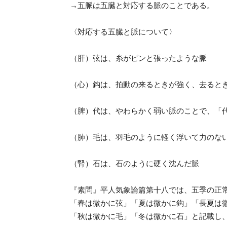
→五脈は五臓と対応する脈のことである。
〈対応する五臓と脈について〉
（肝）弦は、糸がピンと張ったような脈
（心）鈎は、拍動の来るときが強く、去るとき
（脾）代は、やわらかく弱い脈のことで、「
（肺）毛は、羽毛のように軽く浮いて力のな
（腎）石は、石のように硬く沈んだ脈
『素問』平人気象論篇第十八では、五季の正
「春は微かに弦」「夏は微かに鈎」「長夏は
「秋は微かに毛」「冬は微かに石」と記載し