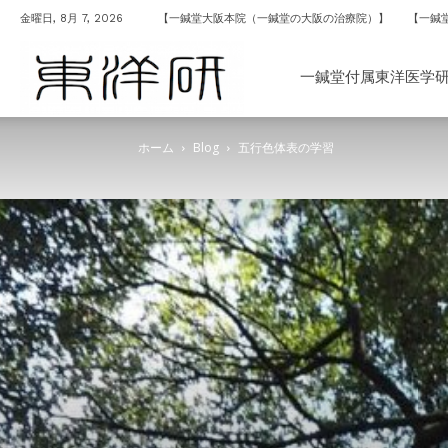
金曜日, 8月 7, 2026
【一鍼堂大阪本院（一鍼堂の大阪の治療院）】
【一鍼
一
一鍼堂付属東洋医学
ホーム
Blog
五行色体表の学習
鍼
堂
付
属