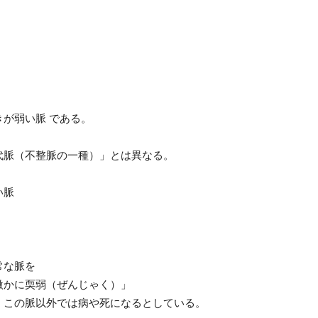
が弱い脈 である。
代脈（不整脈の一種）」とは異なる。
い脈
常な脈を
微かに耎弱（ぜんじゃく）」
、この脈以外では病や死になるとしている。