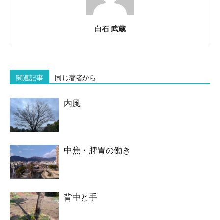
白石 武蔵
関連記事
同じ著者から
内風
中焦・脾胃の働き
背中と手