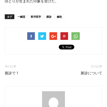
ゆとりが生まれた印象を受けた。
タグ
一鍼堂
東洋医学
腹診
鍼灸
前の記事
次の記事
腹診で 1
脈診について