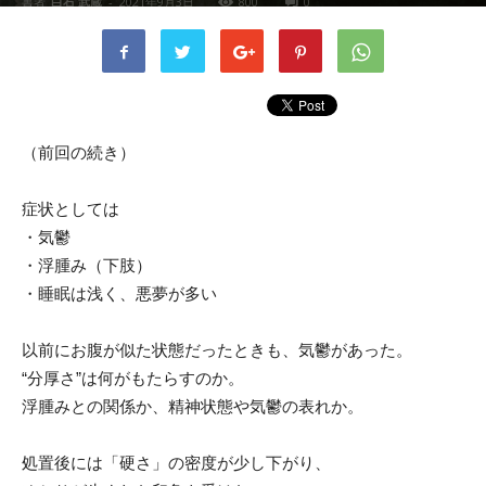
書者
白石 武蔵
-
2021年9月3日
800
0
（前回の続き）
症状としては
・気鬱
・浮腫み（下肢）
・睡眠は浅く、悪夢が多い
以前にお腹が似た状態だったときも、気鬱があった。
“分厚さ”は何がもたらすのか。
浮腫みとの関係か、精神状態や気鬱の表れか。
処置後には「硬さ」の密度が少し下がり、