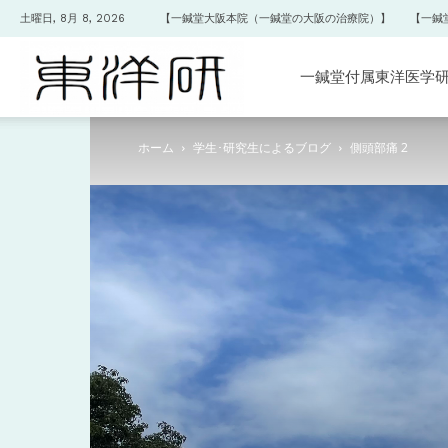
土曜日, 8月 8, 2026
【一鍼堂大阪本院（一鍼堂の大阪の治療院）】
【一鍼
一
一鍼堂付属東洋医学
ホーム
学生･研究生によるブログ
側頭部痛 2
鍼
堂
付
属