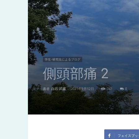
東
洋
医
学生･研究生によるブログ
側頭部痛 2
学
書者
白石 武蔵
-
2021年9月12日
743
0
研
究
フェイスブッ