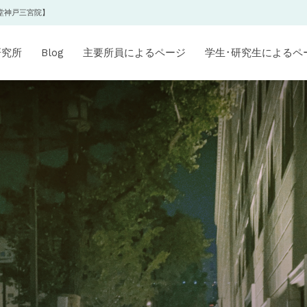
堂神戸三宮院】
研究所
Blog
主要所員によるページ
学生･研究生によるペ