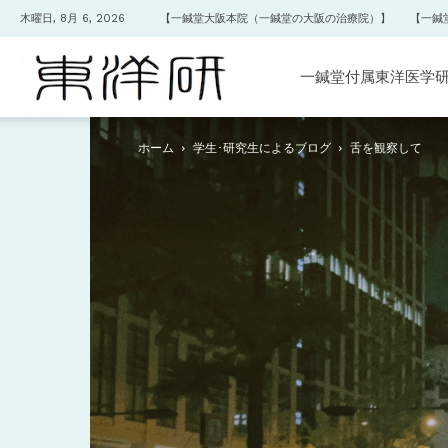
木曜日, 8月 6, 2026
【一鍼堂大阪本院（一鍼堂の大阪の治療院）】
【一鍼
一
一鍼堂付属東洋医学
ホーム
学生･研究生によるブログ
舌を観察して
鍼
堂
付
属