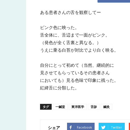
ある患者さんの舌を観察してー
所
ピンク色に映った。
舌全体に、舌辺まで一面がピンク。
（発色が全く舌裏と異なる。）
うえに乗る白苔が対比でより白く映る。
自分にとって初めて（当然、継続的に
見させてもらっているその患者さん
においても）見る色味で印象に残った。
紅絳舌に分類した。
タグ
一鍼堂
東洋医学
舌診
鍼灸
シェア
Facebook
Twitter