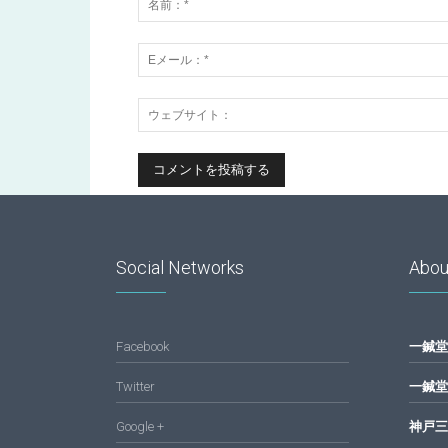
Social Networks
Abou
Facebook
一鍼堂
Twitter
一鍼堂
Google +
神戸三