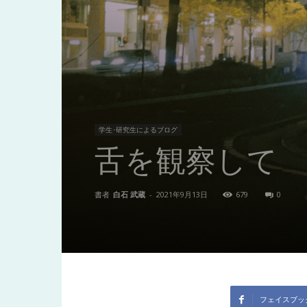
東
洋
医
学生･研究生によるブログ
舌を観察して
学
書者
白石 武蔵
-
2021年9月13日
679
0
研
究
フェイスブッ