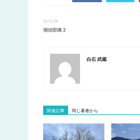
前の記事
側頭部痛 2
白石 武蔵
関連記事
同じ著者から