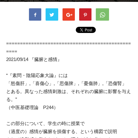
書者
白石 武蔵
-
2021年9月17日
1272
0
=============================================
====
2021/09/14 『臓腑と感情』
“『素問・陰陽応象大論』には
「怒傷肝」,「喜傷心」,「思傷脾」,「憂傷肺」,「恐傷腎」
とある。異なった感情刺激は、それぞれの臓腑に影響を与え
る。”
（中医基礎理論 P244）
この部分について、学生の時に授業で
（過度の）感情が臓腑を損傷する、という構図で説明