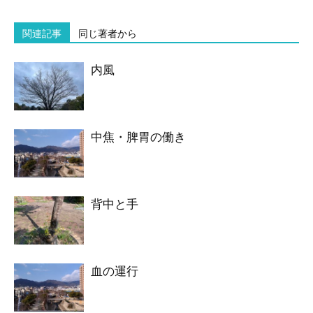
関連記事
同じ著者から
内風
中焦・脾胃の働き
背中と手
血の運行