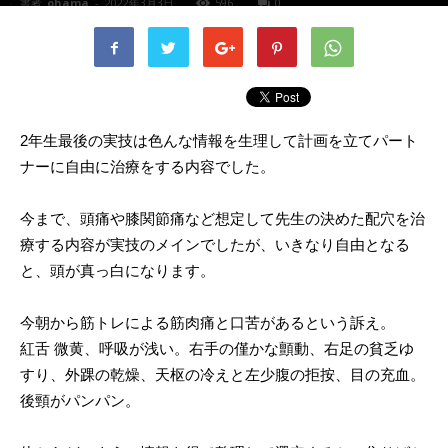
書者
ohama
-
2022年3月3日
596
0
2年生最後の実技は色んな情報を生理して計画を立てパート
ナーに自由に治療をする内容でした。
今まで、頭痛や膝関節痛など想定して先生の決めた配穴を治
療する内容が実技のメインでしたが、いきなり自由となる
と、頭が真っ白になります。
今朝から筋トレによる筋肉痛と口苦があるという訴え。
紅舌 微黄、呼吸が浅い。右手の僅かな顫動、右足の貧乏ゆ
すり、外踝の乾燥、天枢の冷えと左少腹の拒按、目の充血。
後頸がパンパン。