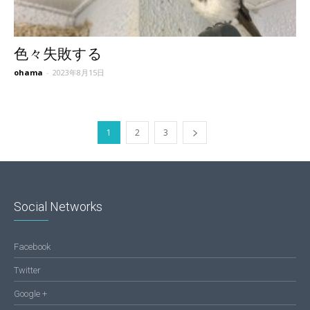
色々失敗する
ohama
-
2023年8月15日
1
2
3
Social Networks
Facebook
Twitter
Google +