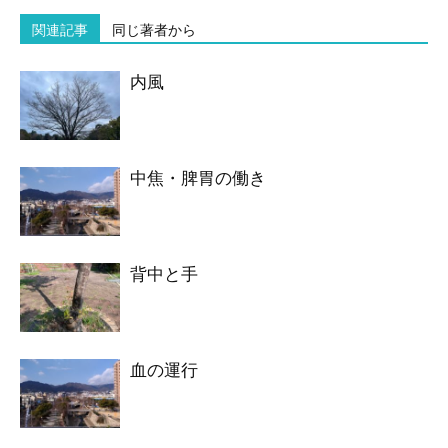
関連記事
同じ著者から
内風
中焦・脾胃の働き
背中と手
血の運行