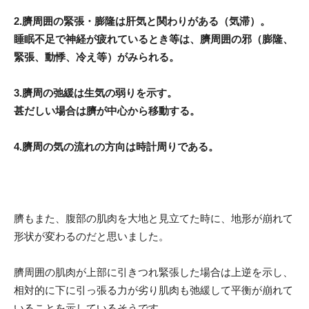
2.臍周囲の緊張・膨隆は肝気と関わりがある（気滞）。
睡眠不足で神経が疲れているとき等は、臍周囲の邪（膨隆、
緊張、動悸、冷え等）がみられる。
3.臍周の弛緩は生気の弱りを示す。
甚だしい場合は臍が中心から移動する。
4.臍周の気の流れの方向は時計周りである。
臍もまた、腹部の肌肉を大地と見立てた時に、地形が崩れて
形状が変わるのだと思いました。
臍周囲の肌肉が上部に引きつれ緊張した場合は上逆を示し、
相対的に下に引っ張る力が劣り肌肉も弛緩して平衡が崩れて
いることを示しているそうです。