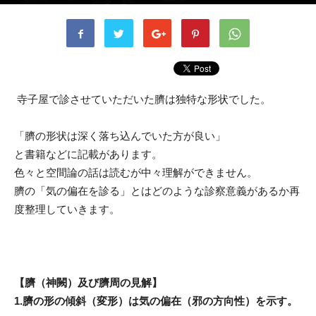
書者
ohama
-
2022年9月13日
799
0
寺子屋で診させていただいた臍は独特な形状でした。
「臍の形状は深く落ち込んでいた方が良い」
と書籍などに記載があります。
色々と空間論の話は読むが中々理解ができません。
臍の「気の偏在を診る」とはどのような診察意義があるか再
度整理していきます。
【臍（神闕）及び臍周の見解】
1.臍の形の傾斜（変形）は気の偏在（邪の方向性）を示す。