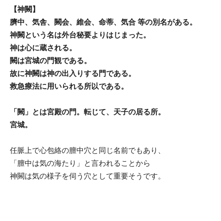
【神闕】
臍中、気舎、闕会、維会、命蒂、気合 等の別名がある。
神闕という名は外台秘要よりはじまった。
神は心に蔵される。
闕は宮城の門観である。
故に神闕は神の出入りする門である。
救急療法に用いられる所以である。
「闕」とは宮殿の門。転じて、天子の居る所。
宮城。
任脈上で心包絡の膻中穴と同じ名前でもあり、
「膻中は気の海たり」と言われることから
神闕は気の様子を伺う穴として重要そうです。