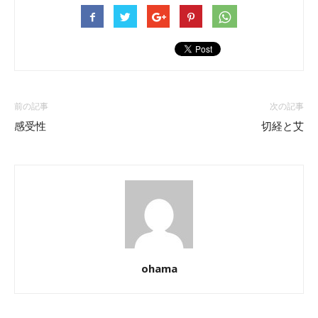
前の記事
次の記事
感受性
切経と艾
ohama