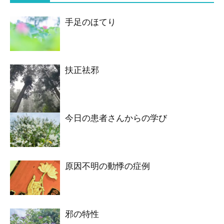
手足のほてり
扶正祛邪
今日の患者さんからの学び
原因不明の動悸の症例
邪の特性