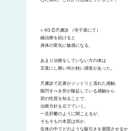
○ 4/3 ②尺膚診 （寺子屋にて）
鍼治療を続けると
身体の変化に敏感になる。
あまり治療をしていない方の体は
言葉にし難い何か鈍い感覚があった。
尺膚診で足裏がジットリと濡れた感触、
陥凹すべき所が隆起している感触から
邪の性質を知ることで、
治療方針を立てていく。
一見肝鬱のように聞こえるが、
そもそもの本質は何か。
生体の中でどのような駆引きを展開させるか