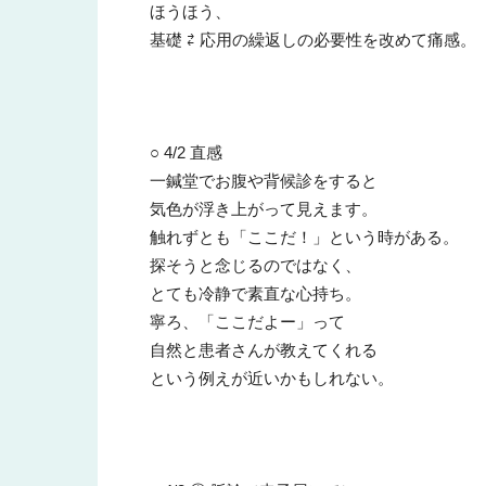
ほうほう、
基礎 ⇄ 応用の繰返しの必要性を改めて痛感。
○ 4/2 直感
一鍼堂でお腹や背候診をすると
気色が浮き上がって見えます。
触れずとも「ここだ！」という時がある。
探そうと念じるのではなく、
とても冷静で素直な心持ち。
寧ろ、「ここだよー」って
自然と患者さんが教えてくれる
という例えが近いかもしれない。