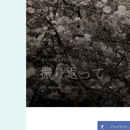
東
洋
医
学生･研究生によるブログ
振り返って
学
書者
ohama
-
2023年4月6日
554
0
研
究
フェイスブッ