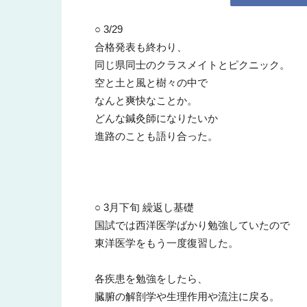
○ 3/29
所
合格発表も終わり、
同じ県同士のクラスメイトとピクニック。
空と土と風と樹々の中で
なんと爽快なことか。
どんな鍼灸師になりたいか
進路のことも語り合った。
○ 3月下旬 繰返し基礎
国試では西洋医学ばかり勉強していたので
東洋医学をもう一度復習した。
各疾患を勉強をしたら、
臓腑の解剖学や生理作用や流注に戻る。