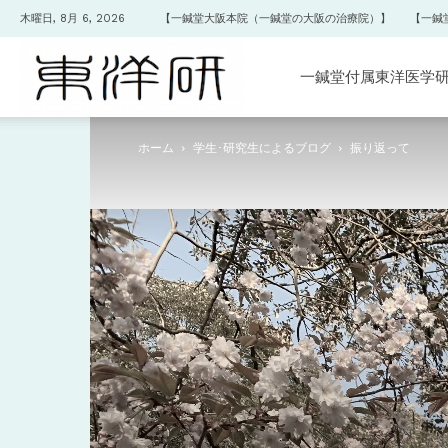
木曜日, 8月 6, 2026
【一鍼堂大阪本院（一鍼堂の大阪の治療院）】
【一鍼
一
一鍼堂付属東洋医学
ホーム
学生･研究生によるブログ
振り返って
鍼
堂
付
属