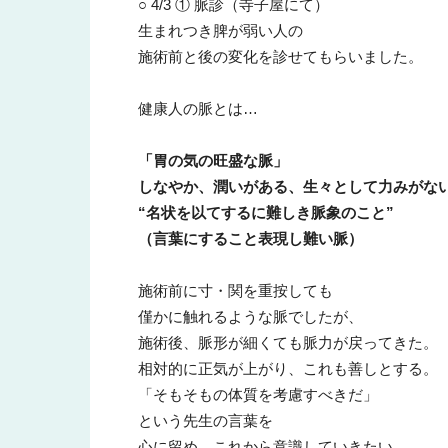
○ 4/3 ① 脈診（寺子屋にて）
生まれつき脾が弱い人の
施術前と後の変化を診せてもらいました。
健康人の脈とは…
「胃の気の旺盛な脈」
しなやか、潤いがある、生々として力みがな
“名状を以てするに難しき脈象のこと”
（言葉にすること表現し難い脈）
施術前に寸・関を重按しても
僅かに触れるような脈でしたが、
施術後、脈形が細くても脈力が戻ってきた。
相対的に正気が上がり、これも善しとする。
「そもそもの体質を考慮すべきだ」
という先生の言葉を
心に留め、これから意識していきたい。