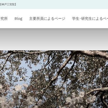
堂神戸三宮院】
研究所
Blog
主要所員によるページ
学生･研究生によるペ