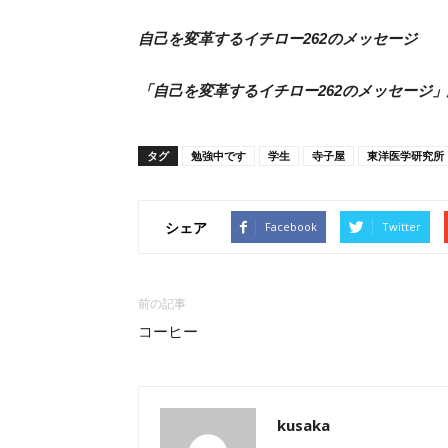
自己を変革するイチロー262のメッセージ
「自己を変革するイチロー262のメッセージ
タグ
勉強中です
学生
寺子屋
東洋医学研究所
シェア
Facebook
Twitter
前の記事
コーヒー
kusaka