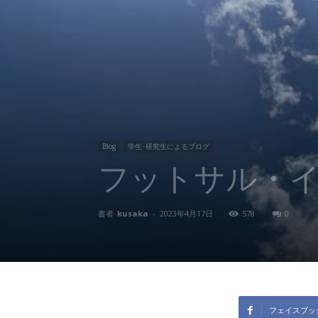
東
洋
医
Blog
学生･研究生によるブログ
フットサル・
学
書者
kusaka
-
2023年4月17日
578
0
研
究
フェイスブッ