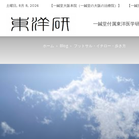
土曜日, 8月 8, 2026
【一鍼堂大阪本院（一鍼堂の大阪の治療院）】
【一鍼
一
一鍼堂付属東洋医学
ホーム
Blog
フットサル・イチロー・歩き方
鍼
堂
付
属