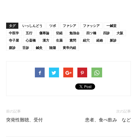
タグ
いっしんどう
ツボ
ファシア
ファッシア
一鍼堂
中医学
五行
傷寒論
切経
勉強会
四ツ橋
四診
大阪
寺子屋
心斎橋
漢方
生薬
素問
経穴
経絡
脈診
腹診
舌診
鍼灸
陰陽
黄帝内経
前の記事
次の記事
突発性難聴、受付
患者、食べ飲み など