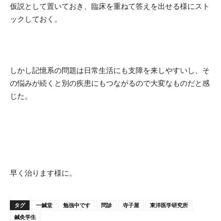
仮説として置いておき、臨床を重ねて答えを出せる様にスト
ックしておく。
しかし記憶系の問題は日常生活にも支障を来しやすいし、そ
の悩みが続くと別の疾患にもつながるので大変なものだと感
じた。
早く治ります様に。
タグ
一鍼堂
勉強中です
問診
寺子屋
東洋医学研究所
鍼灸学生