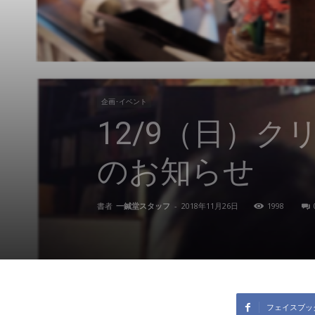
東
洋
企画･イベント
12/9（日）
医
のお知らせ
学
書者
一鍼堂スタッフ
-
2018年11月26日
1998
研
究
フェイスブッ