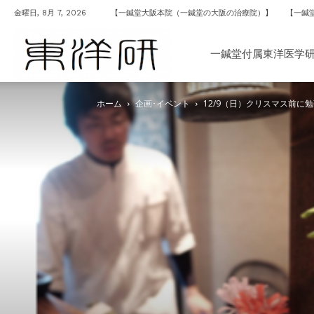
金曜日, 8月 7, 2026
【一鍼堂大阪本院（一鍼堂の大阪の治療院）】
【一鍼
一
一鍼堂付属東洋医学
ホーム
企画･イベント
12/9（日）クリスマス前に
鍼
堂
付
属