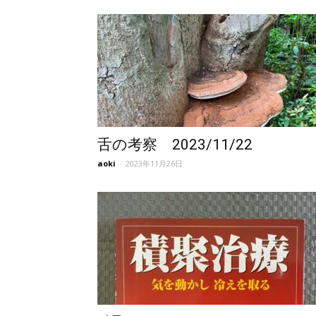
東
洋
医
舌の考察 2023/11/22
aoki
-
2023年11月26日
学
研
究