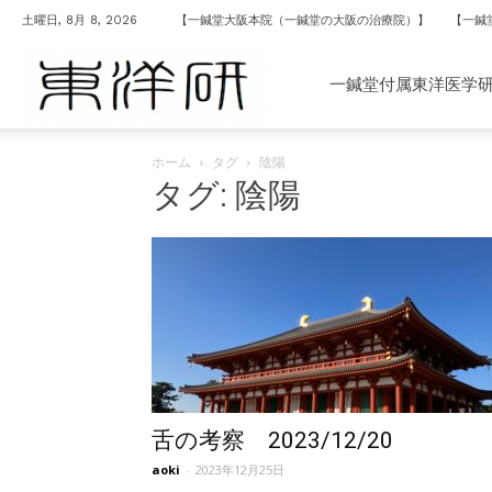
土曜日, 8月 8, 2026
【一鍼堂大阪本院（一鍼堂の大阪の治療院）】
【一鍼
一
一鍼堂付属東洋医学
ホーム
タグ
陰陽
鍼
タグ: 陰陽
堂
付
属
舌の考察 2023/12/20
aoki
-
2023年12月25日