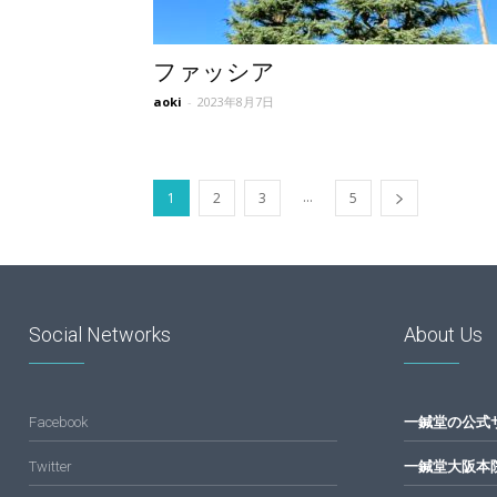
ファッシア
aoki
-
2023年8月7日
...
1
2
3
5
Social Networks
About Us
Facebook
一鍼堂の公式
Twitter
一鍼堂大阪本