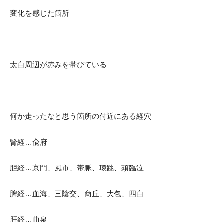
変化を感じた箇所
太白周辺が赤みを帯びている
何か走ったなと思う箇所の付近にある経穴
腎経…兪府
胆経…京門、風市、帯脈、環跳、頭臨泣
脾経…血海、三陰交、商丘、大包、四白
肝経…曲泉