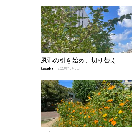
東
洋
医
風邪の引き始め、切り替え
kusaka
-
2023年10月3日
学
研
究