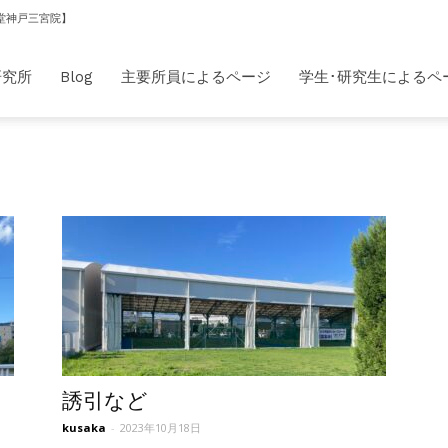
堂神戸三宮院】
研究所
Blog
主要所員によるページ
学生･研究生によるペ
誘引など
kusaka
-
2023年10月18日