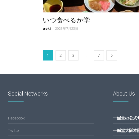
いつ食べるか学
aoki
-
2023年7月23日
...
1
2
3
7
Social Networks
About Us
Facebook
一鍼堂の公式
Twitter
一鍼堂大阪本