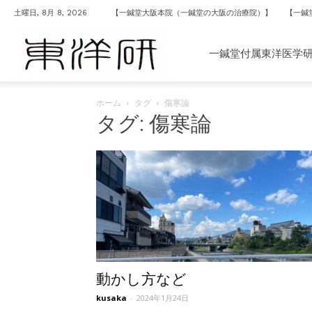
土曜日, 8月 8, 2026
【一鍼堂大阪本院（一鍼堂の大阪の治療院）】
【一鍼
一
一鍼堂付属東洋医学
ホーム
タグ
傷寒論
鍼
タグ: 傷寒論
堂
付
属
動かし方など
kusaka
-
2024年1月24日