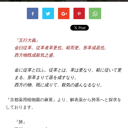
書者
稲垣 英伸
-
2019年10月11日
2216
0
『五行大義』
金曰従革。従革者革更也。範而更。形革成器也。
西方物既成殺気之盛。
金に従革と曰ふ。従革とは、革は更なり。範に従いて更
まる。形革まりて器を成すなり。
西方の物、既に成りて、殺気の盛んなるなり。
『京都薬用植物園の麻黄』より、解表薬から肺系へと探求を
しております。
『肺』