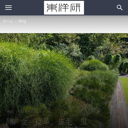
ホーム
Blog
Blog
学生･研究生によるブログ
肺、金、従革、皮毛、鬼