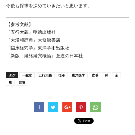
今後も探求を深めていきたいと思います。
【参考文献】
『五行大義』明徳出版社
『大漢和辞典』大修館書店
『臨床経穴学』東洋学術出版社
『新版 経絡経穴概論』医道の日本社
タグ
一鍼堂
五行大義
従革
東洋医学
皮毛
肺
金
鬼
麻黄