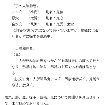
『手の太陰肺經』
井木穴 ”小商” 別名：鬼信
原穴 ”太淵” 別名：鬼心
合水穴 ”尺沢” 別名：鬼受、鬼堂
（別名の”鬼”が気になって調べていますが、根拠には辿
り着かずに探求を継続中。）
『大漢和辞典』
【鬼】
、、人が死ねば心思をつかさどる魂は天にのぼって神と
なり、形體は地に歸り、形體の主宰である魄は鬼とな
る。
［説文］鬼、人所歸爲鬼、从
儿、田象鬼頭从厶、鬼陰⽓
賊害、故从厶。
陰気と肺、金、従革、皮毛、鬼について共通項を見出せそう
で、未だ掴めておりませんが、